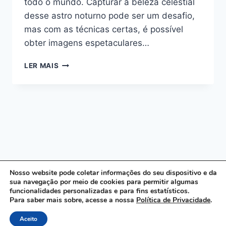
todo o mundo. Capturar a beleza celestial
desse astro noturno pode ser um desafio,
mas com as técnicas certas, é possível
obter imagens espetaculares…
FOTOGRAFANDO
LER MAIS
A
LUA
Nosso website pode coletar informações do seu dispositivo e da
sua navegação por meio de cookies para permitir algumas
funcionalidades personalizadas e para fins estatísticos.
© 2026 Fotografei - Tema WordPress por
Para saber mais sobre, acesse a nossa
Política de Privacidade
.
Kadence WP
Aceito